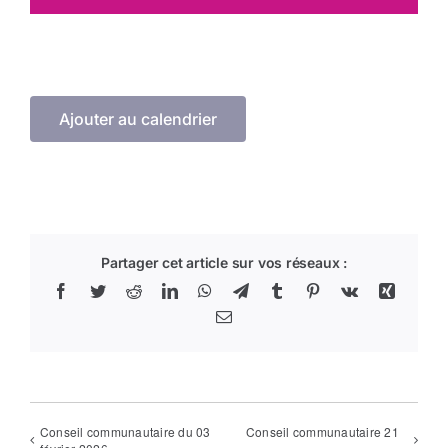
Arrêtés
Divers
Ajouter au calendrier
Nous contacter
Aller au site de la CCVG
Partager cet article sur vos réseaux :
Facebook
Twitter
Reddit
LinkedIn
WhatsApp
Telegram
Tumblr
Pinterest
Vk
Xing
Email
Conseil communautaire du 03
Conseil communautaire 21