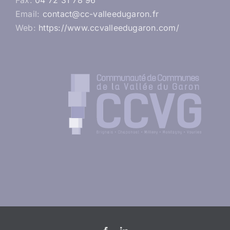
Fax:
04 72 31 78 96
Email:
contact@cc-valleedugaron.fr
Web:
https://www.ccvalleedugaron.com/