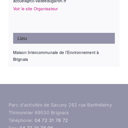
accueil@cc-valleedugaron.fr
Voir le site Organisateur
Lieu
Maison Intercommunale de l’Environnement à
Brignais
Parc d’activités de Sacuny 262 rue Barthélémy
Thimonnier 69530 Brignais
Téléphone:
04 72 31 78 72