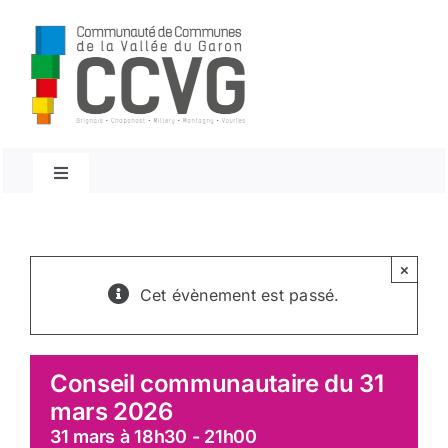
Passer
au
contenu
Navigation
à
bascule
Accueil
×
Conseils Communautaires
Cet évènement est passé.
Décisions du président
Conseil communautaire du 31
mars 2026
Décisions du Bureau
31 mars à 18h30
-
21h00