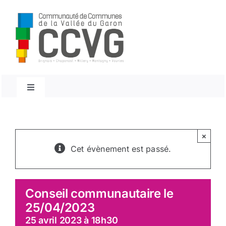
Passer
au
contenu
Navigation
à
bascule
Accueil
×
Conseils Communautaires
Cet évènement est passé.
Décisions du président
Conseil communautaire le
25/04/2023
Décisions du Bureau
25 avril 2023 à 18h30