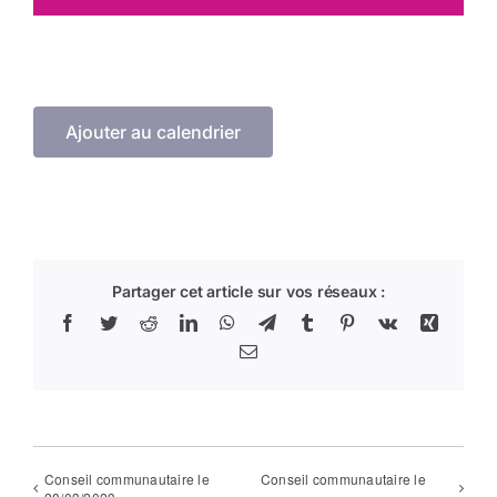
Arrêtés
Divers
Ajouter au calendrier
Nous contacter
Aller au site de la CCVG
Partager cet article sur vos réseaux :
Facebook
Twitter
Reddit
LinkedIn
WhatsApp
Telegram
Tumblr
Pinterest
Vk
Xing
Email
Conseil communautaire le
Conseil communautaire le