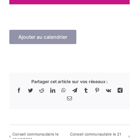
Arrêtés
Divers
Ajouter au calendrier
Nous contacter
Aller au site de la CCVG
Partager cet article sur vos réseaux :
Facebook
Twitter
Reddit
LinkedIn
WhatsApp
Telegram
Tumblr
Pinterest
Vk
Xing
Email
Conseil communautaire le
Conseil communautaire le 21