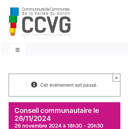
Passer
au
contenu
Navigation
à
bascule
Accueil
×
Conseils Communautaires
Cet évènement est passé.
Décisions du président
Conseil communautaire le
26/11/2024
Décisions du Bureau
26 novembre 2024 à 18h30
-
20h30