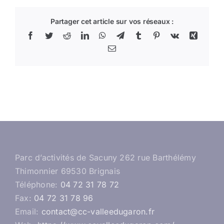
Partager cet article sur vos réseaux :
Facebook
Twitter
Reddit
LinkedIn
WhatsApp
Telegram
Tumblr
Pinterest
Vk
Xing
Email
Parc d’activités de Sacuny 262 rue Barthélémy
Thimonnier 69530 Brignais
Téléphone:
04 72 31 78 72
Fax:
04 72 31 78 96
Email:
contact@cc-valleedugaron.fr