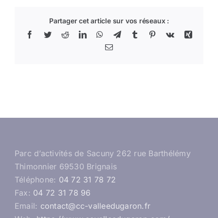
Partager cet article sur vos réseaux :
Facebook
Twitter
Reddit
LinkedIn
WhatsApp
Telegram
Tumblr
Pinterest
Vk
Xing
Email
Parc d’activités de Sacuny 262 rue Barthélémy
Thimonnier 69530 Brignais
Téléphone:
04 72 31 78 72
Fax:
04 72 31 78 96
Email:
contact@cc-valleedugaron.fr