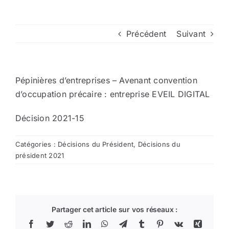
Arrêtés
Précédent
Suivant
Divers
Pépinières d’entreprises – Avenant convention
Nous contacter
d’occupation précaire : entreprise EVEIL DIGITAL
Décision 2021-15
Aller au site de la CCVG
Catégories :
Décisions du Président
,
Décisions du
président 2021
Partager cet article sur vos réseaux :
Facebook
Twitter
Reddit
LinkedIn
WhatsApp
Telegram
Tumblr
Pinterest
Vk
Xing