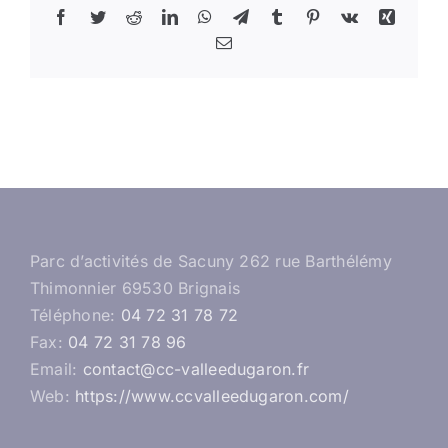
Facebook
Twitter
Reddit
LinkedIn
WhatsApp
Telegram
Tumblr
Pinterest
Vk
Xing
Email
Parc d’activités de Sacuny 262 rue Barthélémy
Thimonnier 69530 Brignais
Téléphone:
04 72 31 78 72
Fax:
04 72 31 78 96
Email:
contact@cc-valleedugaron.fr
Web:
https://www.ccvalleedugaron.com/