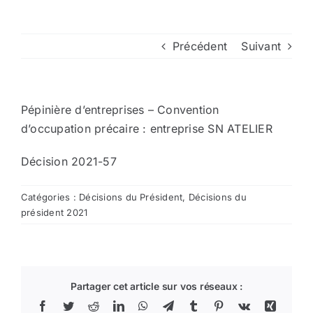
Arrêtés
Précédent
Suivant
Divers
Pépinière d’entreprises – Convention
Nous contacter
d’occupation précaire : entreprise SN ATELIER
Décision 2021-57
Aller au site de la CCVG
Catégories :
Décisions du Président
,
Décisions du
président 2021
Partager cet article sur vos réseaux :
Facebook
Twitter
Reddit
LinkedIn
WhatsApp
Telegram
Tumblr
Pinterest
Vk
Xing