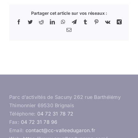
Partager cet article sur vos réseaux :
Facebook
Twitter
Reddit
LinkedIn
WhatsApp
Telegram
Tumblr
Pinterest
Vk
Xing
Email
Parc d’activités de Sacuny 262 rue Barthélémy
Thimonnier 69530 Brignais
Téléphone:
04 72 31 78 72
Fax:
04 72 31 78 96
Email:
contact@cc-valleedugaron.fr