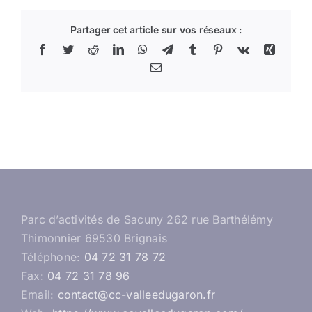
Partager cet article sur vos réseaux :
Facebook
Twitter
Reddit
LinkedIn
WhatsApp
Telegram
Tumblr
Pinterest
Vk
Xing
Email
Parc d’activités de Sacuny 262 rue Barthélémy
Thimonnier 69530 Brignais
Téléphone:
04 72 31 78 72
Fax:
04 72 31 78 96
Email:
contact@cc-valleedugaron.fr