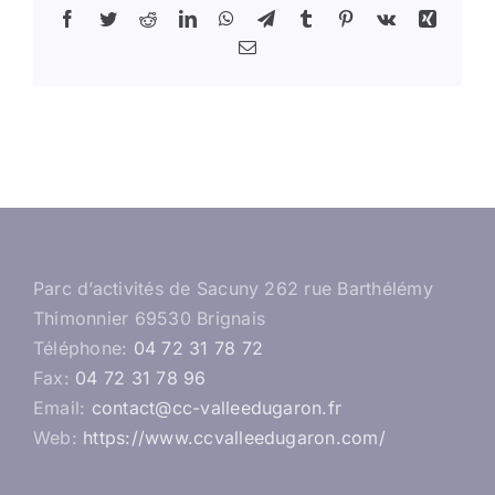
Facebook
Twitter
Reddit
LinkedIn
WhatsApp
Telegram
Tumblr
Pinterest
Vk
Xing
Email
Parc d’activités de Sacuny 262 rue Barthélémy
Thimonnier 69530 Brignais
Téléphone:
04 72 31 78 72
Fax:
04 72 31 78 96
Email:
contact@cc-valleedugaron.fr
Web:
https://www.ccvalleedugaron.com/