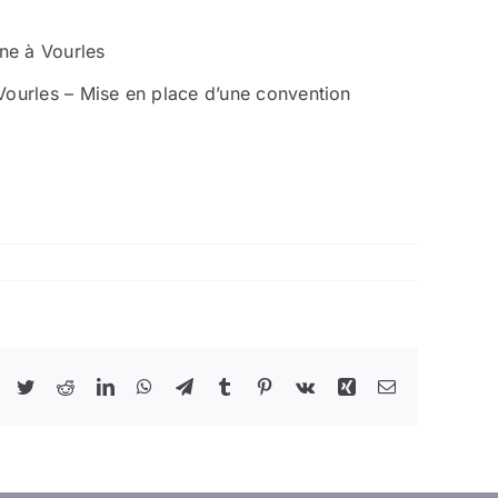
ine à Vourles
Vourles – Mise en place d’une convention
Facebook
Twitter
Reddit
LinkedIn
WhatsApp
Telegram
Tumblr
Pinterest
Vk
Xing
Email