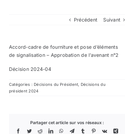
Arrêtés
Précédent
Suivant
Divers
Accord-cadre de fourniture et pose d’éléments
Nous contacter
de signalisation – Approbation de l’avenant n°2
Décision 2024-04
Aller au site de la CCVG
Catégories :
Décisions du Président
,
Décisions du
président 2024
Partager cet article sur vos réseaux :
Facebook
Twitter
Reddit
LinkedIn
WhatsApp
Telegram
Tumblr
Pinterest
Vk
Xing