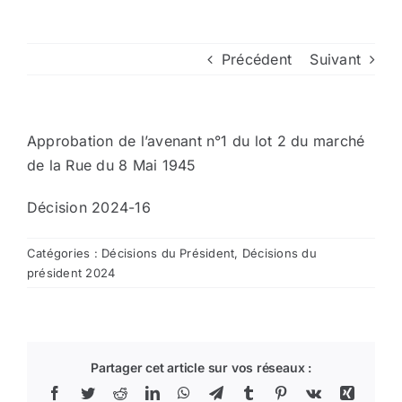
Arrêtés
Précédent
Suivant
Divers
Approbation de l’avenant n°1 du lot 2 du marché
Nous contacter
de la Rue du 8 Mai 1945
Décision 2024-16
Aller au site de la CCVG
Catégories :
Décisions du Président
,
Décisions du
président 2024
Partager cet article sur vos réseaux :
Facebook
Twitter
Reddit
LinkedIn
WhatsApp
Telegram
Tumblr
Pinterest
Vk
Xing