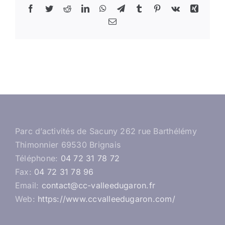
Facebook
Twitter
Reddit
LinkedIn
WhatsApp
Telegram
Tumblr
Pinterest
Vk
Xing
Email
Parc d’activités de Sacuny 262 rue Barthélémy
Thimonnier 69530 Brignais
Téléphone:
04 72 31 78 72
Fax:
04 72 31 78 96
Email:
contact@cc-valleedugaron.fr
Web:
https://www.ccvalleedugaron.com/