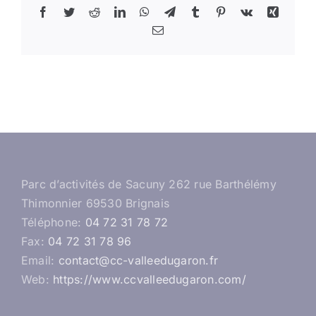
Facebook
Twitter
Reddit
LinkedIn
WhatsApp
Telegram
Tumblr
Pinterest
Vk
Xing
Email
Parc d’activités de Sacuny 262 rue Barthélémy
Thimonnier 69530 Brignais
Téléphone:
04 72 31 78 72
Fax:
04 72 31 78 96
Email:
contact@cc-valleedugaron.fr
Web:
https://www.ccvalleedugaron.com/