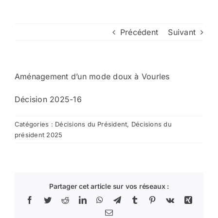
Arrêtés
Précédent
Suivant
Divers
Aménagement d’un mode doux à Vourles
Nous contacter
Décision 2025-16
Aller au site de la CCVG
Catégories :
Décisions du Président
,
Décisions du
président 2025
Partager cet article sur vos réseaux :
Facebook
Twitter
Reddit
LinkedIn
WhatsApp
Telegram
Tumblr
Pinterest
Vk
Xing
Email