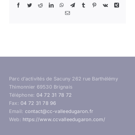
Facebook
Twitter
Reddit
LinkedIn
WhatsApp
Telegram
Tumblr
Pinterest
Vk
Xing
Email
Parc d’activités de Sacuny 262 rue Barthélémy
Thimonnier 69530 Brignais
Téléphone:
04 72 31 78 72
Fax:
04 72 31 78 96
Email:
contact@cc-valleedugaron.fr
Web:
https://www.ccvalleedugaron.com/