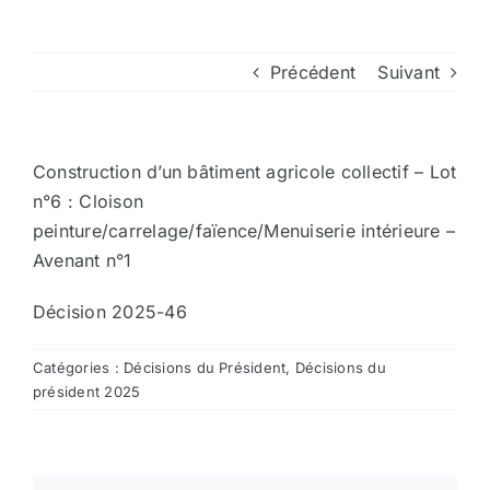
Arrêtés
Précédent
Suivant
Divers
Construction d’un bâtiment agricole collectif – Lot
Nous contacter
n°6 : Cloison
peinture/carrelage/faïence/Menuiserie intérieure –
Avenant n°1
Aller au site de la CCVG
Décision 2025-46
Catégories :
Décisions du Président
,
Décisions du
président 2025