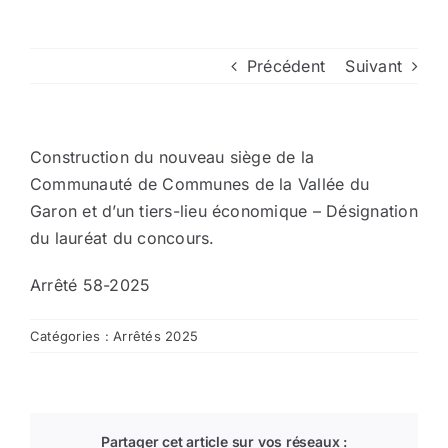
Arrêtés
Précédent
Suivant
Divers
Construction du nouveau siège de la
Nous contacter
Communauté de Communes de la Vallée du
Garon et d’un tiers-lieu économique – Désignation
du lauréat du concours.
Aller au site de la CCVG
Arrêté 58-2025
Catégories :
Arrêtés 2025
Partager cet article sur vos réseaux :