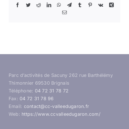
Facebook
Twitter
Reddit
LinkedIn
WhatsApp
Telegram
Tumblr
Pinterest
Vk
Xing
Email
Parc d’activités de Sacuny 262 rue Barthélémy
Thimonnier 69530 Brignais
Téléphone:
04 72 31 78 72
Fax:
04 72 31 78 96
Email:
contact@cc-valleedugaron.fr
Web:
https://www.ccvalleedugaron.com/