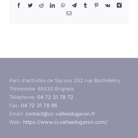
Facebook
Twitter
Reddit
LinkedIn
WhatsApp
Telegram
Tumblr
Pinterest
Vk
Xing
Email
Parc d’activités de Sacuny 262 rue Barthélémy
Thimonnier 69530 Brignais
Téléphone:
04 72 31 78 72
Fax:
04 72 31 78 96
Email:
contact@cc-valleedugaron.fr
Web:
https://www.ccvalleedugaron.com/