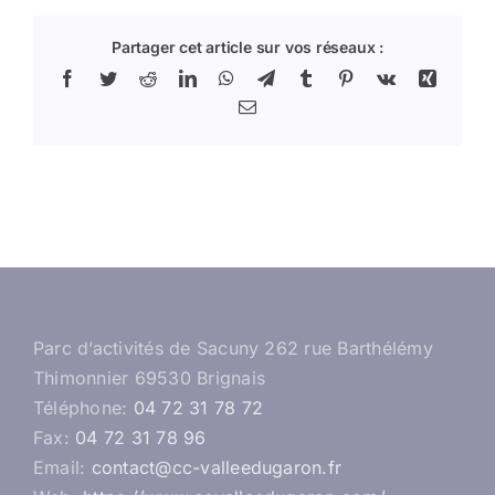
Partager cet article sur vos réseaux :
Facebook
Twitter
Reddit
LinkedIn
WhatsApp
Telegram
Tumblr
Pinterest
Vk
Xing
Email
Parc d’activités de Sacuny 262 rue Barthélémy
Thimonnier 69530 Brignais
Téléphone:
04 72 31 78 72
Fax:
04 72 31 78 96
Email:
contact@cc-valleedugaron.fr