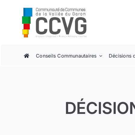
Passer
au
contenu
Conseils Communautaires
Décisions 
DÉCISIO