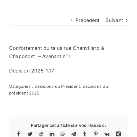
Arrêtés
Précédent
Suivant
Divers
Confortement du talus rue Chanvillard à
Nous contacter
Chaponost – Avenant n°1
Décision 2025-107
Aller au site de la CCVG
Catégories :
Décisions du Président
,
Décisions du
président 2025
Partager cet article sur vos réseaux :
Facebook
Twitter
Reddit
LinkedIn
WhatsApp
Telegram
Tumblr
Pinterest
Vk
Xing