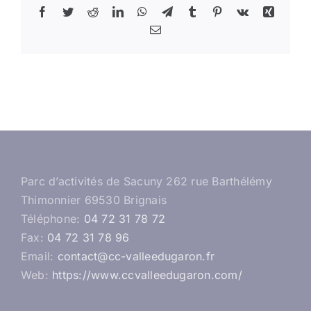
Facebook
Twitter
Reddit
LinkedIn
WhatsApp
Telegram
Tumblr
Pinterest
Vk
Xing
Email
Parc d’activités de Sacuny 262 rue Barthélémy
Thimonnier 69530 Brignais
Téléphone:
04 72 31 78 72
Fax:
04 72 31 78 96
Email:
contact@cc-valleedugaron.fr
Web:
https://www.ccvalleedugaron.com/