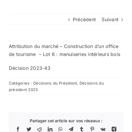
Arrêtés
Précédent
Suivant
Divers
Attribution du marché – Construction d’un office
Nous contacter
de tourisme – Lot 6 : menuiseries intérieurs bois
Décision 2023-43
Aller au site de la CCVG
Catégories :
Décisions du Président
,
Décisions du
président 2023
Partager cet article sur vos réseaux :
Facebook
Twitter
Reddit
LinkedIn
WhatsApp
Telegram
Tumblr
Pinterest
Vk
Xing