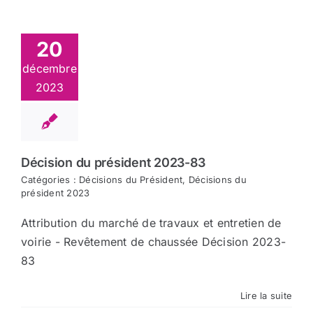
Arrêtés
20
décembre
Divers
2023
Nous contacter
Décision du président 2023-83
Aller au site de la CCVG
Catégories :
Décisions du Président
,
Décisions du
président 2023
Attribution du marché de travaux et entretien de
voirie - Revêtement de chaussée Décision 2023-
83
Lire la suite