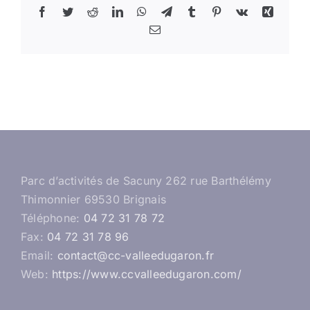
Facebook
Twitter
Reddit
LinkedIn
WhatsApp
Telegram
Tumblr
Pinterest
Vk
Xing
Email
Parc d’activités de Sacuny 262 rue Barthélémy
Thimonnier 69530 Brignais
Téléphone:
04 72 31 78 72
Fax:
04 72 31 78 96
Email:
contact@cc-valleedugaron.fr
Web:
https://www.ccvalleedugaron.com/