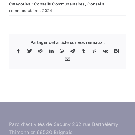
Catégories :
Conseils Communautaires
,
Conseils
communautaires 2024
Partager cet article sur vos réseaux :
Facebook
Twitter
Reddit
LinkedIn
WhatsApp
Telegram
Tumblr
Pinterest
Vk
Xing
Email
Parc d’activités de Sacuny 262 rue Barthélémy
Thimonnier 69530 Brignais