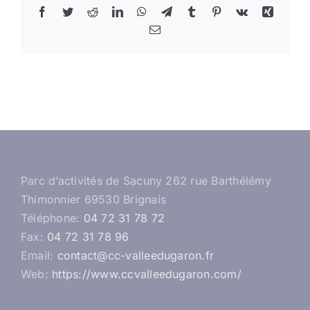
Facebook
Twitter
Reddit
LinkedIn
WhatsApp
Telegram
Tumblr
Pinterest
Vk
Xing
Email
Parc d’activités de Sacuny 262 rue Barthélémy
Thimonnier 69530 Brignais
Téléphone:
04 72 31 78 72
Fax:
04 72 31 78 96
Email:
contact@cc-valleedugaron.fr
Web:
https://www.ccvalleedugaron.com/