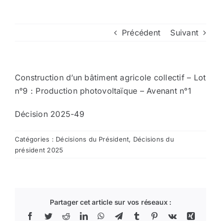
Arrêtés
Précédent
Suivant
Divers
Construction d’un bâtiment agricole collectif – Lot
Nous contacter
n°9 : Production photovoltaïque – Avenant n°1
Décision 2025-49
Aller au site de la CCVG
Catégories :
Décisions du Président
,
Décisions du
président 2025
Partager cet article sur vos réseaux :
Facebook
Twitter
Reddit
LinkedIn
WhatsApp
Telegram
Tumblr
Pinterest
Vk
Xing