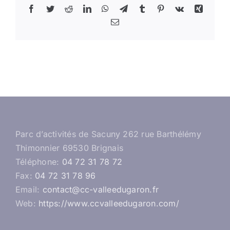
Facebook
Twitter
Reddit
LinkedIn
WhatsApp
Telegram
Tumblr
Pinterest
Vk
Xing
Email
Parc d’activités de Sacuny 262 rue Barthélémy
Thimonnier 69530 Brignais
Téléphone:
04 72 31 78 72
Fax:
04 72 31 78 96
Email:
contact@cc-valleedugaron.fr
Web:
https://www.ccvalleedugaron.com/