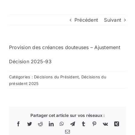
Arrêtés
Précédent
Suivant
Divers
Provision des créances douteuses – Ajustement
Nous contacter
Décision 2025-93
Aller au site de la CCVG
Catégories :
Décisions du Président
,
Décisions du
président 2025
Partager cet article sur vos réseaux :
Facebook
Twitter
Reddit
LinkedIn
WhatsApp
Telegram
Tumblr
Pinterest
Vk
Xing
Email