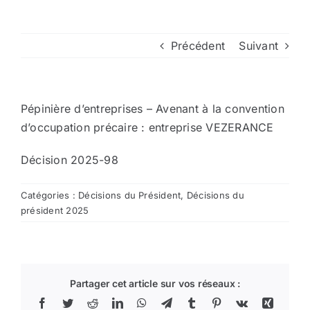
Arrêtés
Précédent
Suivant
Divers
Pépinière d’entreprises – Avenant à la convention
Nous contacter
d’occupation précaire : entreprise VEZERANCE
Décision 2025-98
Aller au site de la CCVG
Catégories :
Décisions du Président
,
Décisions du
président 2025
Partager cet article sur vos réseaux :
Facebook
Twitter
Reddit
LinkedIn
WhatsApp
Telegram
Tumblr
Pinterest
Vk
Xing