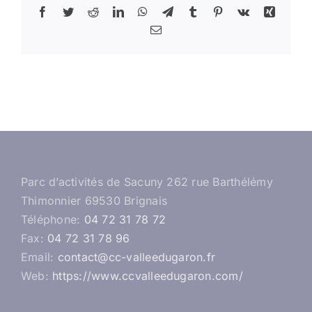
Facebook
Twitter
Reddit
LinkedIn
WhatsApp
Telegram
Tumblr
Pinterest
Vk
Xing
Email
Parc d’activités de Sacuny 262 rue Barthélémy
Thimonnier 69530 Brignais
Téléphone:
04 72 31 78 72
Fax:
04 72 31 78 96
Email:
contact@cc-valleedugaron.fr
Web:
https://www.ccvalleedugaron.com/