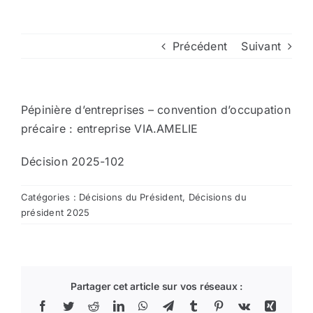
Arrêtés
Précédent
Suivant
Divers
Pépinière d’entreprises – convention d’occupation
Nous contacter
précaire : entreprise VIA.AMELIE
Décision 2025-102
Aller au site de la CCVG
Catégories :
Décisions du Président
,
Décisions du
président 2025
Partager cet article sur vos réseaux :
Facebook
Twitter
Reddit
LinkedIn
WhatsApp
Telegram
Tumblr
Pinterest
Vk
Xing