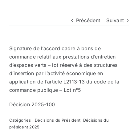
Arrêtés
Précédent
Suivant
Divers
Signature de l’accord cadre à bons de
Nous contacter
commande relatif aux prestations d’entretien
d’espaces verts – lot réservé à des structures
d’insertion par l’activité économique en
Aller au site de la CCVG
application de l’article L2113-13 du code de la
commande publique – Lot n°5
Décision 2025-100
Catégories :
Décisions du Président
,
Décisions du
président 2025