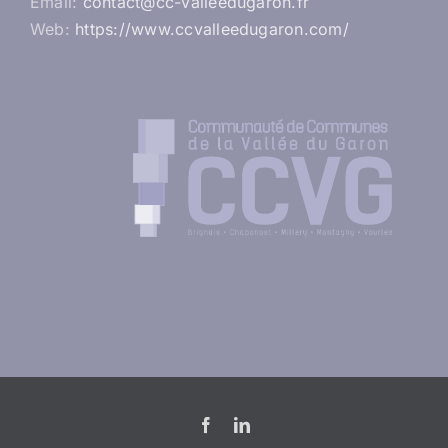
Email:
contact@cc-valleedugaron.fr
Web:
https://www.ccvalleedugaron.com/
Facebook
LinkedIn