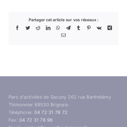
Partager cet article sur vos réseaux :
Facebook
Twitter
Reddit
LinkedIn
WhatsApp
Telegram
Tumblr
Pinterest
Vk
Xing
Email
Parc d’activités de Sacuny 262 rue Barthélémy
Thimonnier 69530 Brignais
Téléphone:
04 72 31 78 72
Fax:
04 72 31 78 96