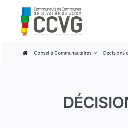
Passer
au
contenu
Conseils Communautaires
Décisions 
DÉCISIO