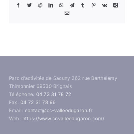
Facebook
Twitter
Reddit
LinkedIn
WhatsApp
Telegram
Tumblr
Pinterest
Vk
Xing
Email
Parc d’activités de Sacuny 262 rue Barthélémy
Thimonnier 69530 Brignais
Téléphone:
04 72 31 78 72
Fax:
04 72 31 78 96
Email:
contact@cc-valleedugaron.fr
Web:
https://www.ccvalleedugaron.com/