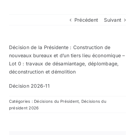
Arrêtés
Précédent
Suivant
Divers
Décision de la Présidente : Construction de
Nous contacter
nouveaux bureaux et d’un tiers lieu économique –
Lot 0 : travaux de désamiantage, déplombage,
déconstruction et démolition
Aller au site de la CCVG
Décision 2026-11
Catégories :
Décisions du Président
,
Décisions du
président 2026