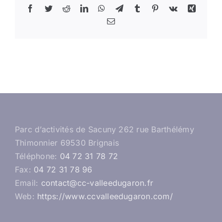
Facebook
Twitter
Reddit
LinkedIn
WhatsApp
Telegram
Tumblr
Pinterest
Vk
Xing
Email
Parc d’activités de Sacuny 262 rue Barthélémy
Thimonnier 69530 Brignais
Téléphone:
04 72 31 78 72
Fax:
04 72 31 78 96
Email:
contact@cc-valleedugaron.fr
Web:
https://www.ccvalleedugaron.com/