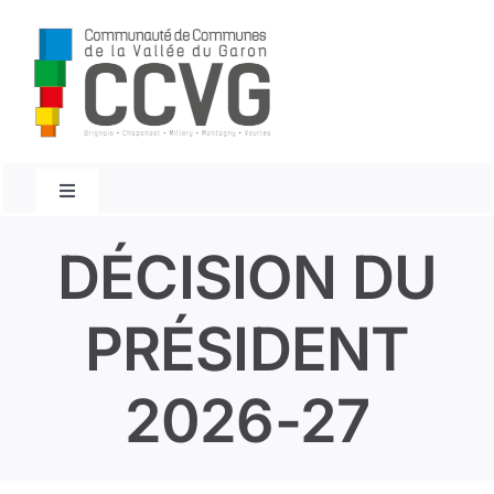
Passer
au
contenu
Navigation
à
bascule
Accueil
DÉCISION DU
Conseils Communautaires
PRÉSIDENT
Décisions du président
2026-27
Décisions du Bureau