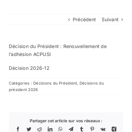
Arrêtés
Précédent
Suivant
Divers
Décision du Président : Renouvellement de
Nous contacter
l’adhésion ACPUSI
Décision 2026-12
Aller au site de la CCVG
Catégories :
Décisions du Président
,
Décisions du
président 2026
Partager cet article sur vos réseaux :
Facebook
Twitter
Reddit
LinkedIn
WhatsApp
Telegram
Tumblr
Pinterest
Vk
Xing