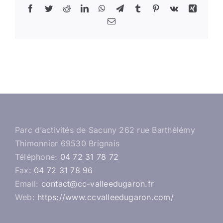
Facebook
Twitter
Reddit
LinkedIn
WhatsApp
Telegram
Tumblr
Pinterest
Vk
Xing
Email
Parc d’activités de Sacuny 262 rue Barthélémy
Thimonnier 69530 Brignais
Téléphone:
04 72 31 78 72
Fax:
04 72 31 78 96
Email:
contact@cc-valleedugaron.fr
Web:
https://www.ccvalleedugaron.com/