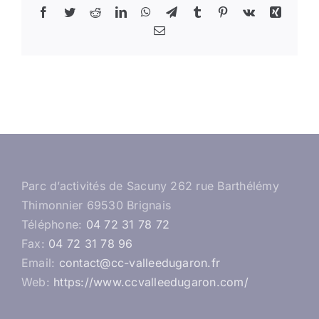
Facebook
Twitter
Reddit
LinkedIn
WhatsApp
Telegram
Tumblr
Pinterest
Vk
Xing
Email
Parc d’activités de Sacuny 262 rue Barthélémy
Thimonnier 69530 Brignais
Téléphone:
04 72 31 78 72
Fax:
04 72 31 78 96
Email:
contact@cc-valleedugaron.fr
Web:
https://www.ccvalleedugaron.com/