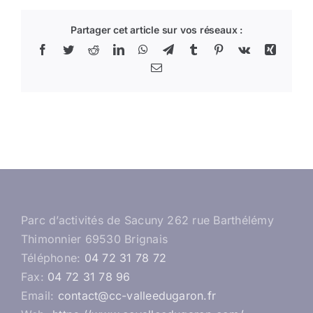
Partager cet article sur vos réseaux :
Facebook
Twitter
Reddit
LinkedIn
WhatsApp
Telegram
Tumblr
Pinterest
Vk
Xing
Email
Parc d’activités de Sacuny 262 rue Barthélémy
Thimonnier 69530 Brignais
Téléphone:
04 72 31 78 72
Fax:
04 72 31 78 96
Email:
contact@cc-valleedugaron.fr