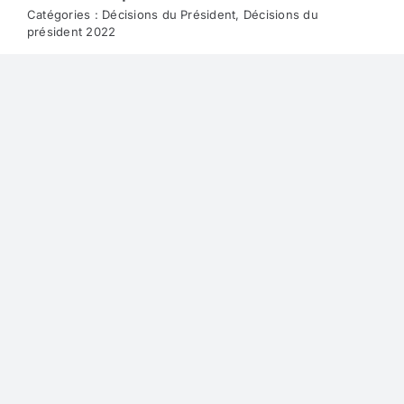
Catégories :
Décisions du Président
,
Décisions du
président 2022
Attribution du marché d’assistance à maitrise
d’ouvrage pour la création d’une zone d’activités
à Brignais Décision 2022-04 : 2022-04 Décision
Présidente attribution marché AMO Moninsable
(1)
Lire la suite